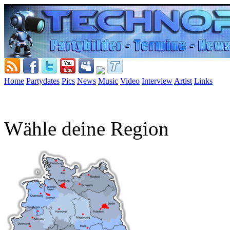
Home
Partydates
Pics
News
Music
Video
Interview
Artist
Links
Wähle deine Region