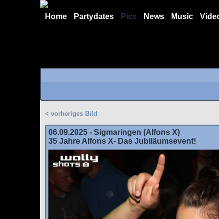
Home
Partydates
Pics
News
Music
Vide
< vorheriges Bild
06.09.2025 - Sigmaringen (Alfons X)
35 Jahre Alfons X- Das Jubiläumsevent!