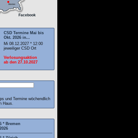
Facebook
CSD Termine Mai bis
Okt. 2026 in...
Mi 08.12.2027 * 12:00
jeweiliger CSD Ort
Verlosungsaktion
ab den 27.10.2027
pps und Termine wöchendlich
ch Haus.
6 * Bremen
2026
6 * Zürich