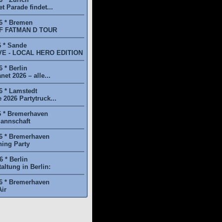
t Parade findet...
6 * Bremen
F FATMAN D TOUR
6 * Sande
E - LOCAL HERO EDITION
 * Berlin
et 2026 – alle...
6 * Lamstedt
2026 Partytruck...
6 * Bremerhaven
annschaft
6 * Bremerhaven
ing Party
 * Berlin
ltung in Berlin:
6 * Bremerhaven
ir