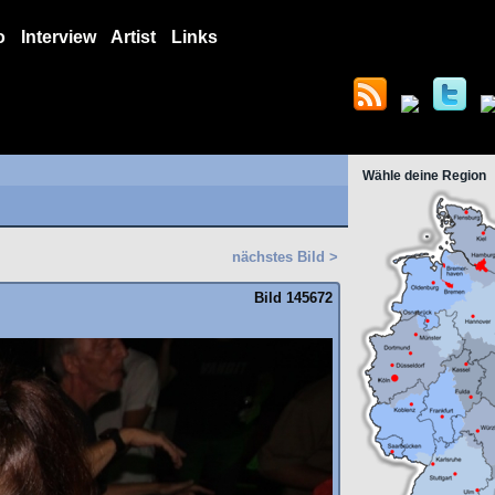
o
Interview
Artist
Links
Wähle deine Region
nächstes Bild >
Bild 145672