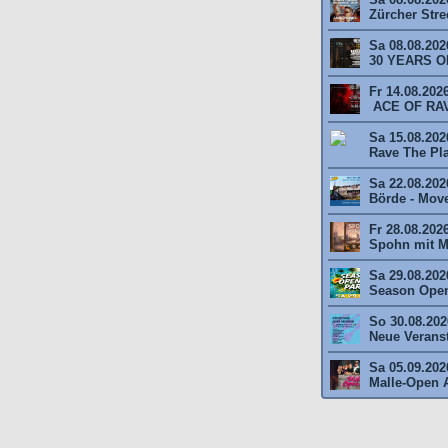
Zürcher Stree
Sa 08.08.202
30 YEARS O
Fr 14.08.202
ACE OF RAV
Sa 15.08.2026
Rave The Plan
Sa 22.08.202
Börde - Move 
Fr 28.08.202
Spohn mit M
Sa 29.08.202
Season Open
So 30.08.2026
Neue Veransta
Sa 05.09.202
Malle-Open A