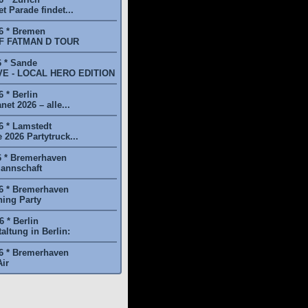
t Parade findet...
6 * Bremen
F FATMAN D TOUR
6 * Sande
E - LOCAL HERO EDITION
 * Berlin
et 2026 – alle...
6 * Lamstedt
2026 Partytruck...
6 * Bremerhaven
annschaft
6 * Bremerhaven
ing Party
 * Berlin
ltung in Berlin:
6 * Bremerhaven
ir