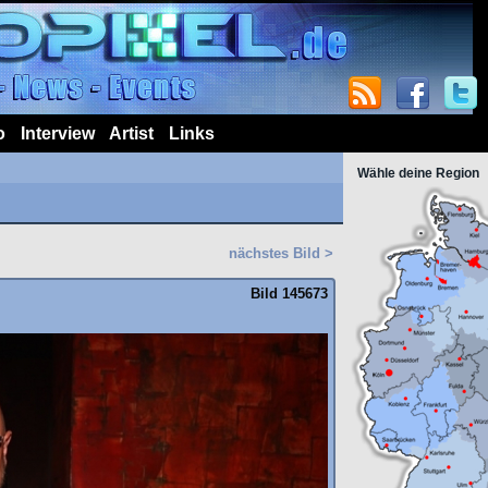
o
Interview
Artist
Links
Wähle deine Region
nächstes Bild >
Bild 145673