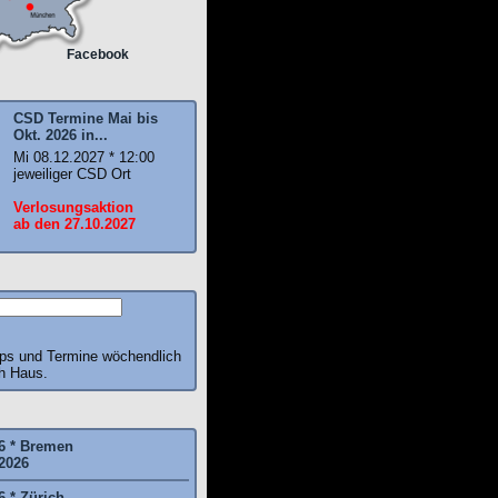
Facebook
CSD Termine Mai bis
Okt. 2026 in...
Mi 08.12.2027 * 12:00
jeweiliger CSD Ort
Verlosungsaktion
ab den 27.10.2027
pps und Termine wöchendlich
ch Haus.
6 * Bremen
2026
6 * Zürich