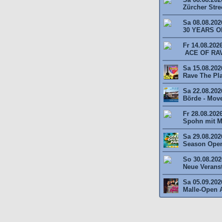
Zürcher Stree
Sa 08.08.202
30 YEARS O
Fr 14.08.202
ACE OF RAV
Sa 15.08.2026
Rave The Plan
Sa 22.08.202
Börde - Move 
Fr 28.08.202
Spohn mit M
Sa 29.08.202
Season Open
So 30.08.2026
Neue Veransta
Sa 05.09.202
Malle-Open A