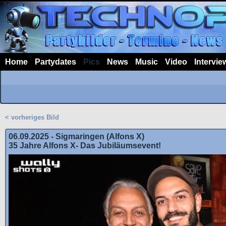
Home
Partydates
Pics
News
Music
Video
Intervie
< vorheriges Bild
06.09.2025 - Sigmaringen (Alfons X)
35 Jahre Alfons X- Das Jubiläumsevent!