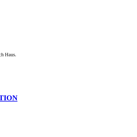
ch Haus.
TION