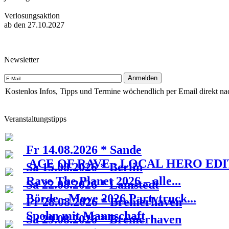
Verlosungsaktion
ab den 27.10.2027
Newsletter
Kostenlos Infos, Tipps und Termine wöchendlich per Email direkt na
Veranstaltungstipps
Fr 14.08.2026 * Sande
ACE OF RAVE - LOCAL HERO EDI
Sa 15.08.2026 * Berlin
Rave The Planet 2026 – alle...
Sa 22.08.2026 * Lamstedt
Börde - Move 2026 Partytruck...
Fr 28.08.2026 * Bremerhaven
Spohn mit Mannschaft
Sa 29.08.2026 * Bremerhaven