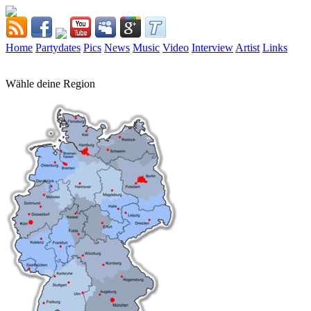
Home
Partydates
Pics
News
Music
Video
Interview
Artist
Links
Wähle deine Region