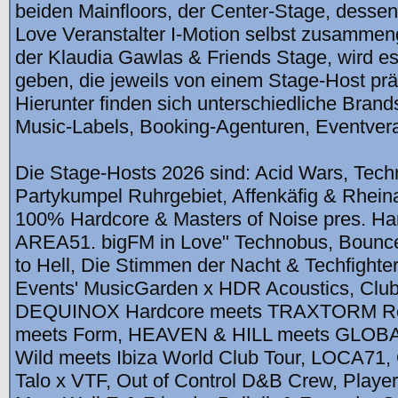
beiden Mainfloors, der Center-Stage, dessen
Love Veranstalter I-Motion selbst zusammen
der Klaudia Gawlas & Friends Stage, wird e
geben, die jeweils von einem Stage-Host prä
Hierunter finden sich unterschiedliche Brand
Music-Labels, Booking-Agenturen, Eventvera
Die Stage-Hosts 2026 sind: Acid Wars, Tech
Partykumpel Ruhrgebiet, Affenkäfig & Rheina
100% Hardcore & Masters of Noise pres. Har
AREA51. bigFM in Love" Technobus, Bounce 
to Hell, Die Stimmen der Nacht & Techfighters
Events' MusicGarden x HDR Acoustics, Clu
DEQUINOX Hardcore meets TRAXTORM Rec
meets Form, HEAVEN & HILL meets GLOB
Wild meets Ibiza World Club Tour, LOCA71, 
Talo x VTF, Out of Control D&B Crew, Player