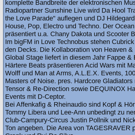
komplette Bandbreite der elektronischen Mus
Radiopartner Sunshine Live wird Da Hool Tr
the Love Parade" auflegen und DJ Hildegard
House, Pop, Electro und Techno. Der Ocean 
präsentiert u.a. Chany Dakota und Scooter 
Im bigFM in Love Technobus stehen Cubrick
den Decks. Die Kollaboration von Heaven & H
Global Stage liefert in diesem Jahr Fappe & 
Härtere Beats präsentieren Acid Wars mit M
Wolff und Man at Arms, A.L.E.X. Events, 1
Masters of Noise. pres. Hardcore Gladiators
Tensor & Re-Direction sowie DEQUINOX Ha
Events mit D-Ceptor.
Bei Affenkafig & Rheinaudio sind Kopf & Hör
Tommy Libera und Lee-Ann unbedingt zu ne
Club-Campury-Circus Justin Pollnik und Nic
Ton angeben. Die Area von TAGESRAVER prä