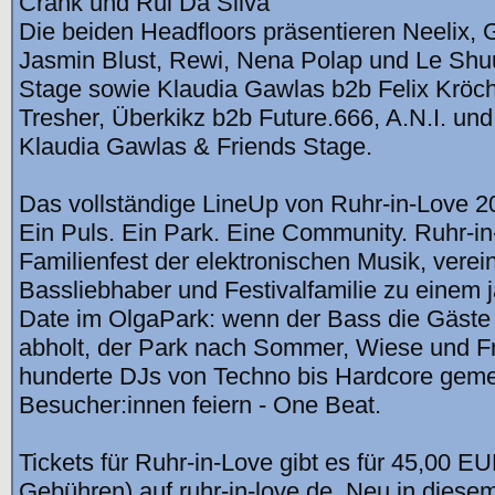
Crank und Rui Da Silva
Die beiden Headfloors präsentieren Neelix, 
Jasmin Blust, Rewi, Nena Polap und Le Shuu
Stage sowie Klaudia Gawlas b2b Felix Kröch
Tresher, Überkikz b2b Future.666, A.N.I. und
Klaudia Gawlas & Friends Stage.
Das vollständige LineUp von Ruhr-in-Love 20
Ein Puls. Ein Park. Eine Community. Ruhr-in
Familienfest der elektronischen Musik, verein
Bassliebhaber und Festivalfamilie zu einem 
Date im OlgaPark: wenn der Bass die Gäst
abholt, der Park nach Sommer, Wiese und Fre
hunderte DJs von Techno bis Hardcore gem
Besucher:innen feiern - One Beat.
Tickets für Ruhr-in-Love gibt es für 45,00 EUR
Gebühren) auf ruhr-in-love.de. Neu in diesem