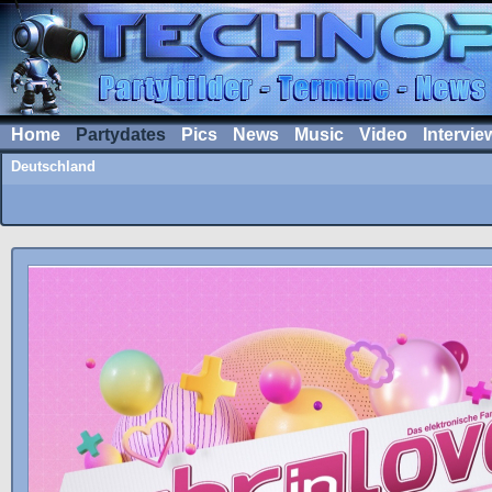
Home
Partydates
Pics
News
Music
Video
Intervie
Deutschland