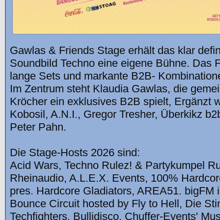
Gawlas & Friends Stage erhält das klar defin
Soundbild Techno eine eigene Bühne. Das Fl
lange Sets und markante B2B- Kombination
Im Zentrum steht Klaudia Gawlas, die gemei
Kröcher ein exklusives B2B spielt, Ergänzt 
Kobosil, A.N.I., Gregor Tresher, Überkikz b2
Peter Pahn.
Die Stage-Hosts 2026 sind:
Acid Wars, Techno Rulez! & Partykumpel Ruh
Rheinaudio, A.L.E.X. Events, 100% Hardcor
pres. Hardcore Gladiators, AREA51. bigFM 
Bounce Circuit hosted by Fly to Hell, Die S
Techfighters, Bullidisco, Chuffer-Events' 