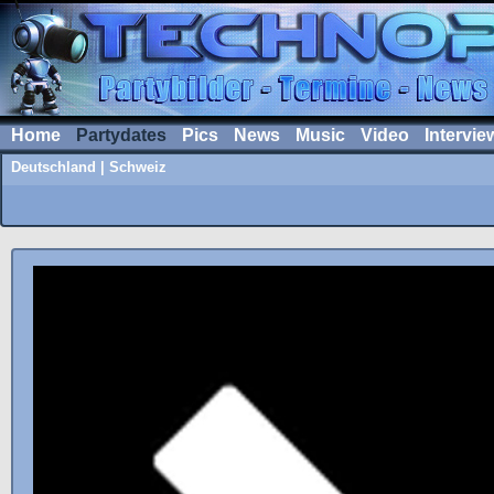
Home
Partydates
Pics
News
Music
Video
Intervie
Deutschland
|
Schweiz