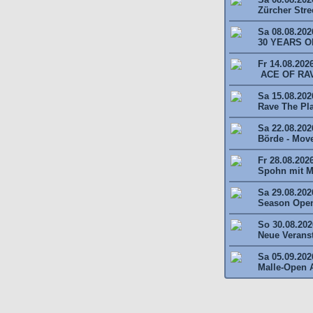
Zürcher Stree
Sa 08.08.202
30 YEARS O
Fr 14.08.202
ACE OF RAV
Sa 15.08.2026
Rave The Plan
Sa 22.08.202
Börde - Move 
Fr 28.08.202
Spohn mit M
Sa 29.08.202
Season Open
So 30.08.2026
Neue Veransta
Sa 05.09.202
Malle-Open A