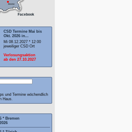
Facebook
CSD Termine Mai bis
Okt. 2026 in...
Mi 08.12.2027 * 12:00
jeweiliger CSD Ort
Verlosungsaktion
ab den 27.10.2027
pps und Termine wöchendlich
ch Haus.
6 * Bremen
2026
6 * Zürich