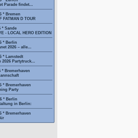
t Parade findet...
6 * Bremen
F FATMAN D TOUR
6 * Sande
E - LOCAL HERO EDITION
 * Berlin
et 2026 – alle...
6 * Lamstedt
2026 Partytruck...
6 * Bremerhaven
annschaft
6 * Bremerhaven
ing Party
 * Berlin
ltung in Berlin:
6 * Bremerhaven
ir