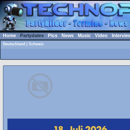
Home
Partydates
Pics
News
Music
Video
Intervie
Deutschland
|
Schweiz