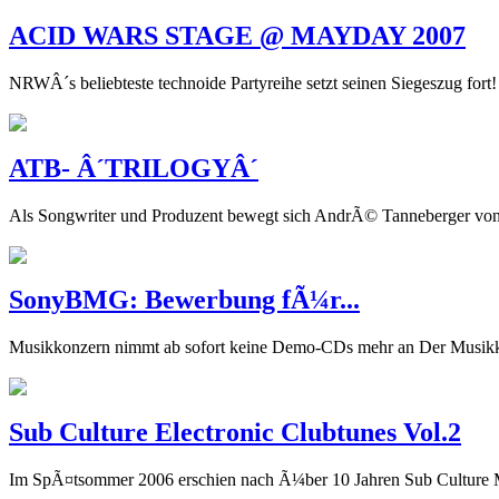
ACID WARS STAGE @ MAYDAY 2007
NRWÂ´s beliebteste technoide Partyreihe setzt seinen Siegeszug fo
ATB- Â´TRILOGYÂ´
Als Songwriter und Produzent bewegt sich AndrÃ© Tanneberger von B
SonyBMG: Bewerbung fÃ¼r...
Musikkonzern nimmt ab sofort keine Demo-CDs mehr an Der Musikk
Sub Culture Electronic Clubtunes Vol.2
Im SpÃ¤tsommer 2006 erschien nach Ã¼ber 10 Jahren Sub Culture Ma