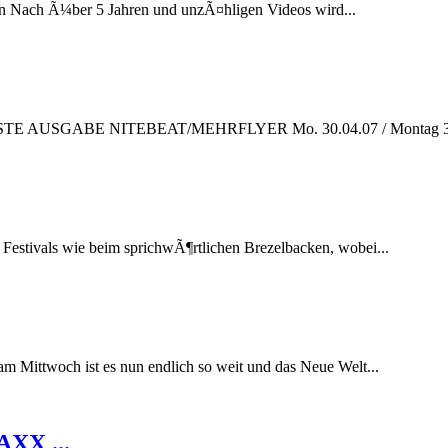
ten Nach Ã¼ber 5 Jahren und unzÃ¤hligen Videos wird...
 AUSGABE NITEBEAT/MEHRFLYER Mo. 30.04.07 / Montag 30. 
 Festivals wie beim sprichwÃ¶rtlichen Brezelbacken, wobei...
m Mittwoch ist es nun endlich so weit und das Neue Welt...
XX ...