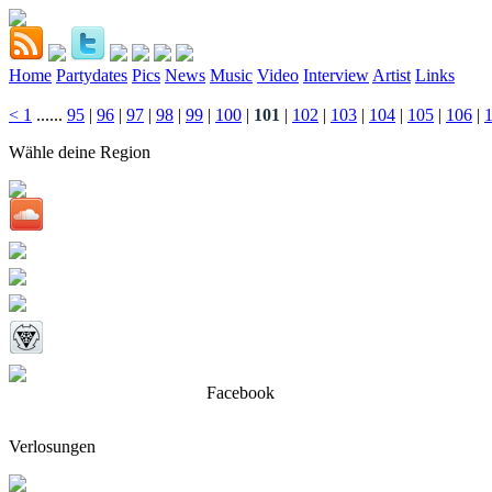
Home
Partydates
Pics
News
Music
Video
Interview
Artist
Links
<
1
......
95
|
96
|
97
|
98
|
99
|
100
|
101
|
102
|
103
|
104
|
105
|
106
|
Wähle deine Region
Facebook
Verlosungen