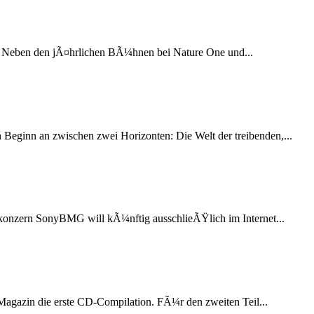
rt! Neben den jÃ¤hrlichen BÃ¼hnen bei Nature One und...
eginn an zwischen zwei Horizonten: Die Welt der treibenden,...
onzern SonyBMG will kÃ¼nftig ausschlieÃŸlich im Internet...
gazin die erste CD-Compilation. FÃ¼r den zweiten Teil...