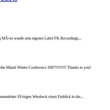
fang MÃ¤rz wurde sein eigenes Label FK-Recordings...
he Miami Winter Conference 2007!!!!!!!!! Thanks to you!
mmleiter JÃ¼rgen Wiesbeck einen Einblick in die...